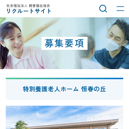
グ
本
ロ
フ
ロ
文
ー
ッ
ー
へ
カ
タ
バ
ル
ー
ル
ナ
へ
募集要項
ナ
ビ
ビ
ゲ
ゲ
ー
ー
シ
シ
ョ
ョ
ン
特別養護老人ホーム 恒春の丘
ン
へ
へ