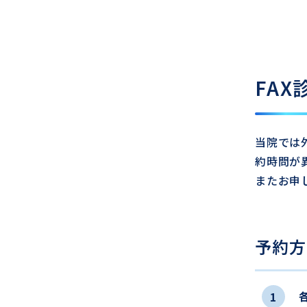
FA
当院では
約時問が
またお申
予約方
1