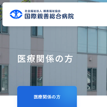
グ
本
ロ
フ
ロ
文
ー
ッ
ー
へ
カ
タ
バ
ル
ー
ル
ナ
へ
ナ
ビ
ビ
ゲ
ゲ
ー
ー
シ
シ
ョ
医療関係の方
ョ
ン
ン
へ
へ
医療関係の方