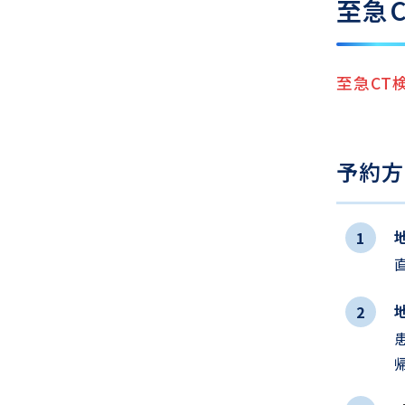
至急
至急CT
予約方
1
直
2