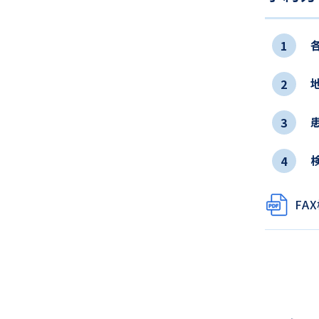
1
2
3
4
FA