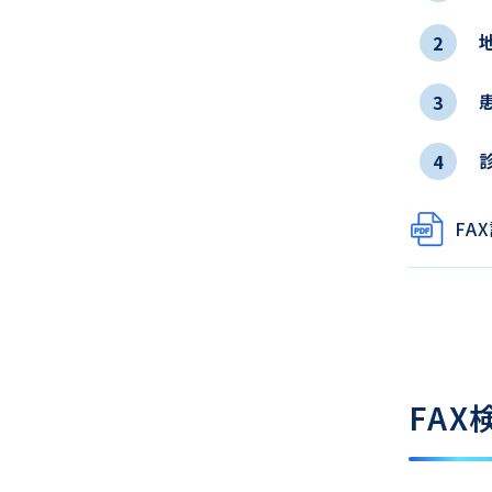
2
3
4
FA
FA