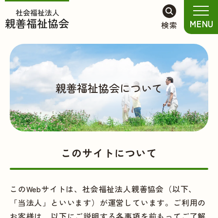
グ
本
ロ
フ
MENU
検索
ロ
文
ー
ッ
ー
へ
カ
タ
バ
ル
ー
ル
ナ
へ
ナ
ビ
親善福祉協会について
ビ
ゲ
ゲ
ー
ー
シ
シ
ョ
ョ
ン
このサイトについて
ン
へ
へ
このWebサイトは、社会福祉法人親善協会（以下、
「当法人」といいます）が運営しています。ご利用の
お客様は、以下にご説明する各事項を前もってご了解