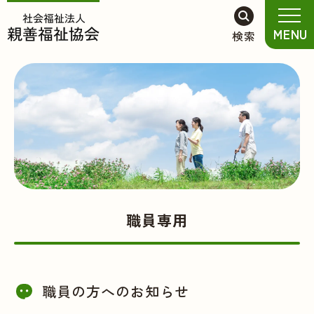
グ
本
フ
MENU
検索
ロ
文
ッ
ー
へ
タ
バ
ー
ル
へ
ナ
ビ
ゲ
ー
シ
ョ
職員専用
ン
へ
職員の方へのお知らせ