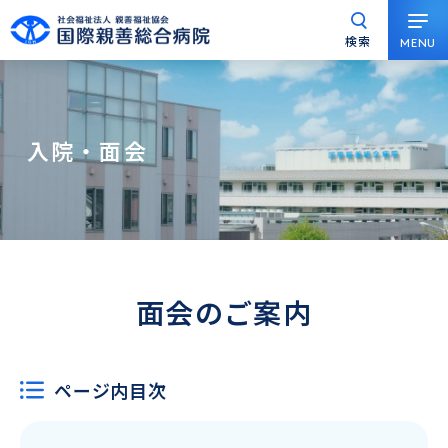
検索
MENU
グ
本
ロ
フ
ロ
文
ー
ッ
ー
へ
カ
タ
バ
ル
ー
入院・面会
ル
ナ
へ
ナ
ビ
ビ
ゲ
ゲ
ー
ー
シ
シ
ョ
面会のご案内
ョ
ン
ン
へ
へ
ページ内目次