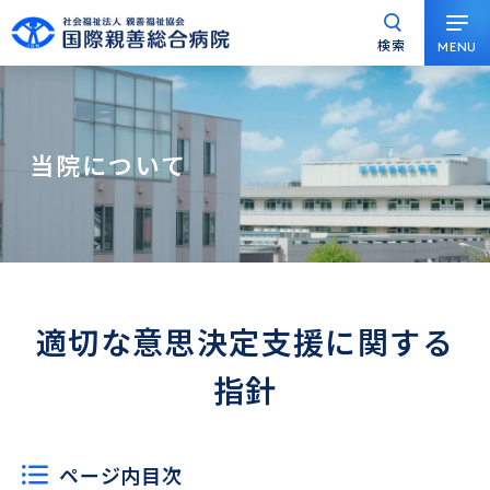
検索
MENU
グ
本
ロ
フ
ロ
文
ー
ッ
ー
へ
カ
タ
バ
ル
ー
当院について
ル
ナ
へ
ナ
ビ
ビ
ゲ
ゲ
ー
ー
シ
シ
ョ
適切な意思決定支援に関する
ョ
ン
ン
へ
指針
へ
ページ内目次