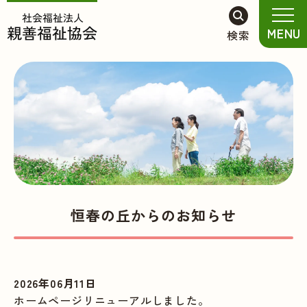
グ
本
フ
MENU
検索
ロ
文
ッ
ー
へ
タ
バ
ー
ル
へ
ナ
ビ
ゲ
ー
シ
ョ
恒春の丘からのお知らせ
ン
へ
2026年06月11日
ホームページリニューアルしました。