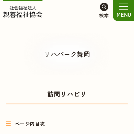
グ
本
ロ
フ
MENU
検索
ロ
文
ー
ッ
ー
へ
カ
タ
バ
ル
ー
ル
ナ
へ
ナ
ビ
リハパーク舞岡
ビ
ゲ
ゲ
ー
ー
シ
シ
ョ
ョ
ン
訪問リハビリ
ン
へ
へ
ページ内目次