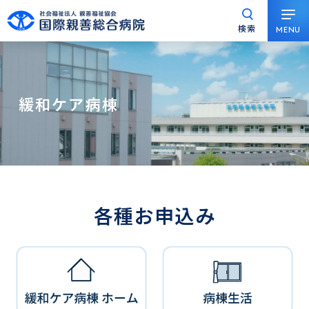
検索
MENU
グ
本
ロ
フ
ロ
文
ー
ッ
ー
へ
カ
タ
バ
ル
ー
緩和ケア病棟
ル
ナ
へ
ナ
ビ
ビ
ゲ
ゲ
ー
ー
シ
シ
ョ
各種お申込み
ョ
ン
ン
へ
へ