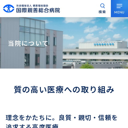
検索
MENU
グ
本
ロ
フ
ロ
文
ー
ッ
ー
へ
カ
タ
バ
ル
ー
当院について
ル
ナ
へ
ナ
ビ
ビ
ゲ
ゲ
ー
ー
シ
シ
ョ
質の高い医療への取り組み
ョ
ン
ン
へ
へ
理念をかたちに。良質・親切・信頼を
追求する高度医療