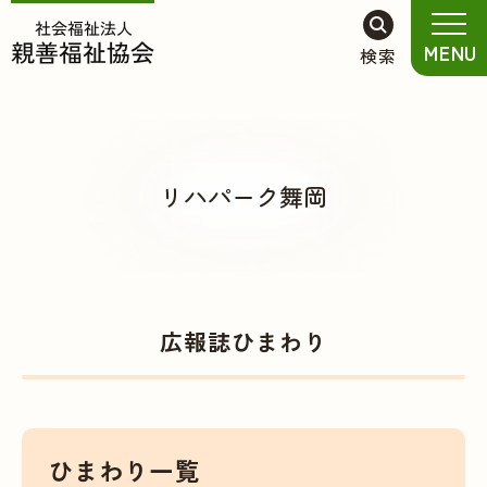
グ
本
ロ
フ
MENU
検索
ロ
文
ー
ッ
ー
へ
カ
タ
バ
ル
ー
ル
ナ
へ
ナ
ビ
リハパーク舞岡
ビ
ゲ
ゲ
ー
ー
シ
シ
ョ
ョ
ン
広報誌ひまわり
ン
へ
へ
ひまわり一覧