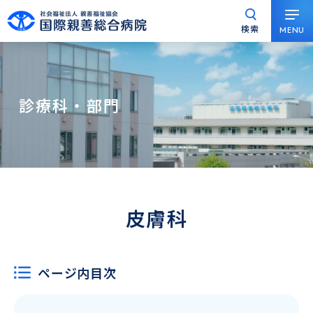
検索
MENU
グ
本
ロ
フ
ロ
文
ー
ッ
ー
へ
カ
タ
バ
ル
ー
診療科・部門
ル
ナ
へ
ナ
ビ
ビ
ゲ
ゲ
ー
ー
シ
シ
ョ
皮膚科
ョ
ン
ン
へ
へ
ページ内目次